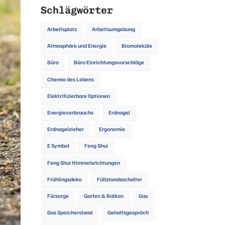
Schlägwörter
Arbeitsplatz
Arbeitsumgebung
Atmosphäre und Energie
Biomoleküle
Büro
Büro Einrichtungsvorschläge
Chemie des Lebens
Elektrifizierbare Optionen
Energieverbrauchs
Erdnagel
Erdnagelzieher
Ergonomie
E Symbol
Feng Shui
Feng Shui Himmelsrichtungen
Frühlingsdeko
Füllstandsschalter
Fürsorge
Garten & Balkon
Gas
Gas Speicherstand
Gehaltsgespräch