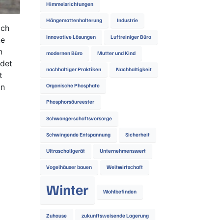
Himmelsrichtungen
Hängemattenhalterung
Industrie
ich
Innovative Lösungen
Luftreiniger Büro
ne
n
modernen Büro
Mutter und Kind
ndet
nachhaltiger Praktiken
Nachhaltigkeit
t
In
Organische Phosphate
Phosphorsäureester
Schwangerschaftsvorsorge
Schwingende Entspannung
Sicherheit
Ultraschallgerät
Unternehmenswert
Vogelhäuser bauen
Weltwirtschaft
Winter
Wohlbefinden
Zuhause
zukunftsweisende Lagerung