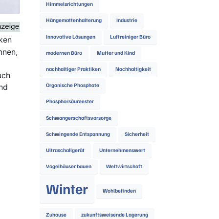
Himmelsrichtungen
Hängemattenhalterung
Industrie
Innovative Lösungen
Luftreiniger Büro
iken
nnen,
modernen Büro
Mutter und Kind
nachhaltiger Praktiken
Nachhaltigkeit
uch
nd
Organische Phosphate
Phosphorsäureester
Schwangerschaftsvorsorge
Schwingende Entspannung
Sicherheit
Ultraschallgerät
Unternehmenswert
Vogelhäuser bauen
Weltwirtschaft
Winter
Wohlbefinden
Zuhause
zukunftsweisende Lagerung