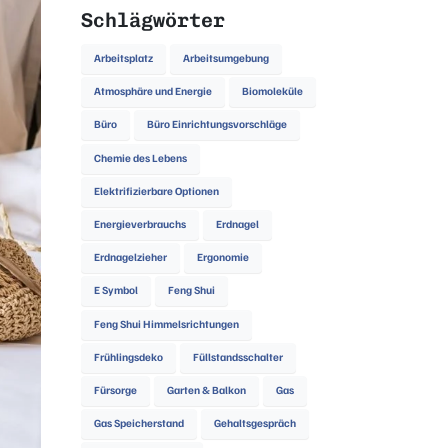
Schlägwörter
Arbeitsplatz
Arbeitsumgebung
Atmosphäre und Energie
Biomoleküle
Büro
Büro Einrichtungsvorschläge
Chemie des Lebens
Elektrifizierbare Optionen
Energieverbrauchs
Erdnagel
Erdnagelzieher
Ergonomie
E Symbol
Feng Shui
Feng Shui Himmelsrichtungen
Frühlingsdeko
Füllstandsschalter
Fürsorge
Garten & Balkon
Gas
Gas Speicherstand
Gehaltsgespräch