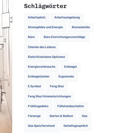
Schlägwörter
Arbeitsplatz
Arbeitsumgebung
Atmosphäre und Energie
Biomoleküle
Büro
Büro Einrichtungsvorschläge
Chemie des Lebens
Elektrifizierbare Optionen
Energieverbrauchs
Erdnagel
Erdnagelzieher
Ergonomie
E Symbol
Feng Shui
Feng Shui Himmelsrichtungen
Frühlingsdeko
Füllstandsschalter
Fürsorge
Garten & Balkon
Gas
Gas Speicherstand
Gehaltsgespräch