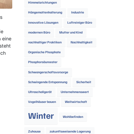
Himmelsrichtungen
Hängemattenhalterung
Industrie
ls
Innovative Lösungen
Luftreiniger Büro
ie
modernen Büro
Mutter und Kind
h eine
nachhaltiger Praktiken
Nachhaltigkeit
steht
uch
Organische Phosphate
Phosphorsäureester
Schwangerschaftsvorsorge
Schwingende Entspannung
Sicherheit
Ultraschallgerät
Unternehmenswert
Vogelhäuser bauen
Weltwirtschaft
Winter
Wohlbefinden
Zuhause
zukunftsweisende Lagerung