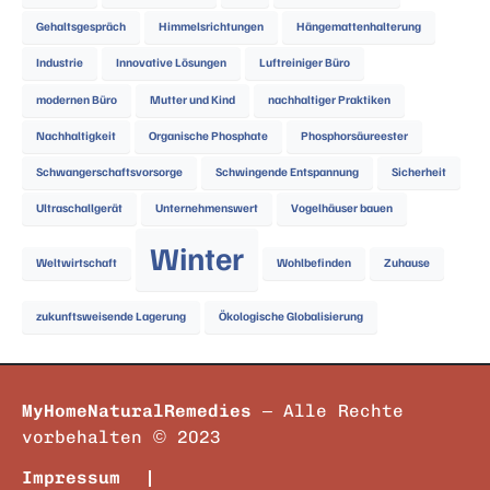
Gehaltsgespräch
Himmelsrichtungen
Hängemattenhalterung
Industrie
Innovative Lösungen
Luftreiniger Büro
modernen Büro
Mutter und Kind
nachhaltiger Praktiken
Nachhaltigkeit
Organische Phosphate
Phosphorsäureester
Schwangerschaftsvorsorge
Schwingende Entspannung
Sicherheit
Ultraschallgerät
Unternehmenswert
Vogelhäuser bauen
Winter
Weltwirtschaft
Wohlbefinden
Zuhause
zukunftsweisende Lagerung
Ökologische Globalisierung
MyHomeNaturalRemedies
– Alle Rechte
vorbehalten © 2023
Impressum