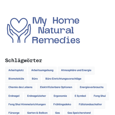
Schlägwörter
Arbeitsplatz
Arbeitsumgebung
Atmosphäre und Energie
Biomoleküle
Büro
Büro Einrichtungsvorschläge
Chemie des Lebens
Elektrifizierbare Optionen
Energieverbrauchs
Erdnagel
Erdnagelzieher
Ergonomie
E Symbol
Feng Shui
Feng Shui Himmelsrichtungen
Frühlingsdeko
Füllstandsschalter
Fürsorge
Garten & Balkon
Gas
Gas Speicherstand