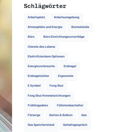
Schlägwörter
Arbeitsplatz
Arbeitsumgebung
Atmosphäre und Energie
Biomoleküle
Büro
Büro Einrichtungsvorschläge
Chemie des Lebens
Elektrifizierbare Optionen
Energieverbrauchs
Erdnagel
Erdnagelzieher
Ergonomie
E Symbol
Feng Shui
Feng Shui Himmelsrichtungen
Frühlingsdeko
Füllstandsschalter
Fürsorge
Garten & Balkon
Gas
Gas Speicherstand
Gehaltsgespräch