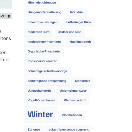
Himmelsrichtungen
Hängemattenhalterung
Industrie
Innovative Lösungen
Luftreiniger Büro
e
modernen Büro
Mutter und Kind
ltens
nachhaltiger Praktiken
Nachhaltigkeit
xen
Organische Phosphate
ffnet
Phosphorsäureester
Schwangerschaftsvorsorge
Schwingende Entspannung
Sicherheit
Ultraschallgerät
Unternehmenswert
Vogelhäuser bauen
Weltwirtschaft
Winter
Wohlbefinden
Zuhause
zukunftsweisende Lagerung