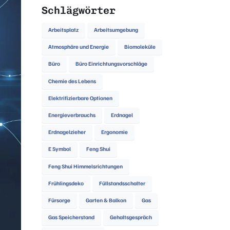
Schlägwörter
Arbeitsplatz
Arbeitsumgebung
Atmosphäre und Energie
Biomoleküle
Büro
Büro Einrichtungsvorschläge
Chemie des Lebens
Elektrifizierbare Optionen
Energieverbrauchs
Erdnagel
Erdnagelzieher
Ergonomie
E Symbol
Feng Shui
Feng Shui Himmelsrichtungen
Frühlingsdeko
Füllstandsschalter
Fürsorge
Garten & Balkon
Gas
Gas Speicherstand
Gehaltsgespräch