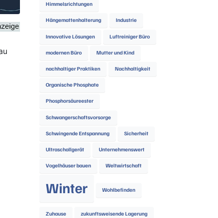
Himmelsrichtungen
Hängemattenhalterung
Industrie
Innovative Lösungen
Luftreiniger Büro
au
modernen Büro
Mutter und Kind
nachhaltiger Praktiken
Nachhaltigkeit
Organische Phosphate
Phosphorsäureester
Schwangerschaftsvorsorge
Schwingende Entspannung
Sicherheit
Ultraschallgerät
Unternehmenswert
Vogelhäuser bauen
Weltwirtschaft
Winter
Wohlbefinden
Zuhause
zukunftsweisende Lagerung